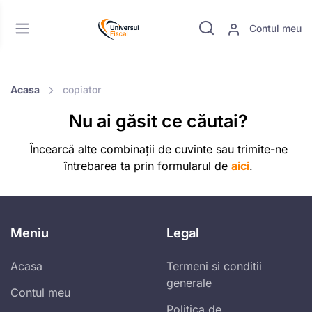
Contul meu
Acasa
copiator
Nu ai găsit ce căutai?
Încearcă alte combinații de cuvinte sau trimite-ne
întrebarea ta prin formularul de
aici
.
Meniu
Legal
Acasa
Termeni si conditii
generale
Contul meu
Politica de