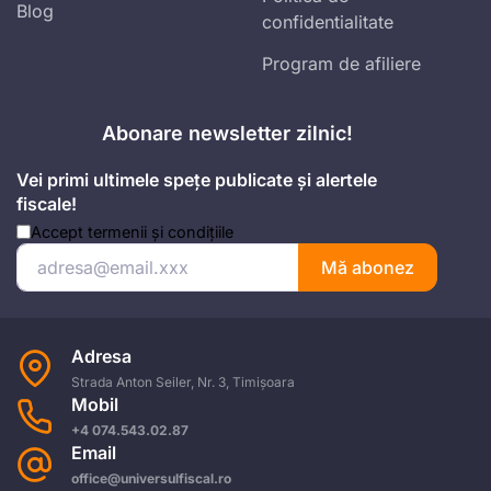
Blog
confidentialitate
Program de afiliere
Abonare newsletter zilnic!
Vei primi ultimele spețe publicate și alertele
fiscale!
Accept
termenii și condițiile
Mă abonez
Adresa
Strada Anton Seiler, Nr. 3, Timișoara
Mobil
+4 074.543.02.87
Email
office@universulfiscal.ro