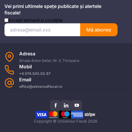
Vei primi ultimele spețe publicate și alertele
fiscale!
Accept
termenii și condițiile
Mă abonez
Adresa
Strada Anton Seiler, Nr. 3, Timișoara
Mobil
+4 074.543.02.87
Email
office@universulfiscal.ro
Copyright © Universul Fiscal 2026