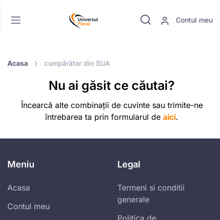
Contul meu
Acasa
cumpărător din SUA
Nu ai găsit ce căutai?
Încearcă alte combinații de cuvinte sau trimite-ne
întrebarea ta prin formularul de
aici
.
Meniu
Legal
Acasa
Termeni si conditii
generale
Contul meu
Politica de