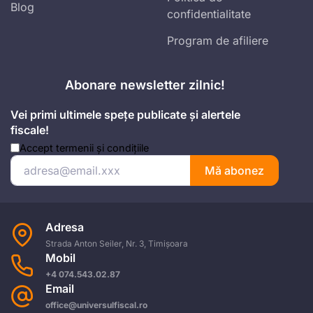
Blog
confidentialitate
Program de afiliere
Abonare newsletter zilnic!
Vei primi ultimele spețe publicate și alertele
fiscale!
Accept
termenii și condițiile
Mă abonez
Adresa
Strada Anton Seiler, Nr. 3, Timișoara
Mobil
+4 074.543.02.87
Email
office@universulfiscal.ro