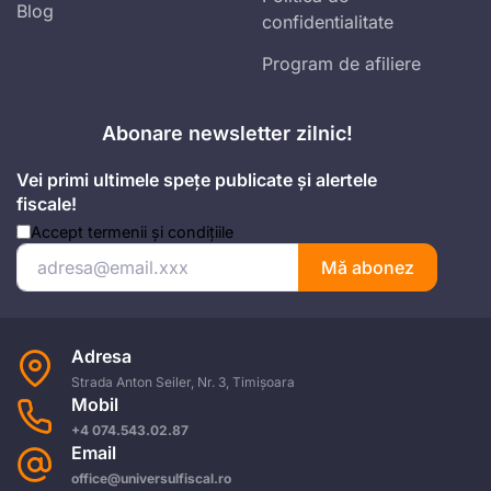
Blog
confidentialitate
Program de afiliere
Abonare newsletter zilnic!
Vei primi ultimele spețe publicate și alertele
fiscale!
Accept
termenii și condițiile
Mă abonez
Adresa
Strada Anton Seiler, Nr. 3, Timișoara
Mobil
+4 074.543.02.87
Email
office@universulfiscal.ro