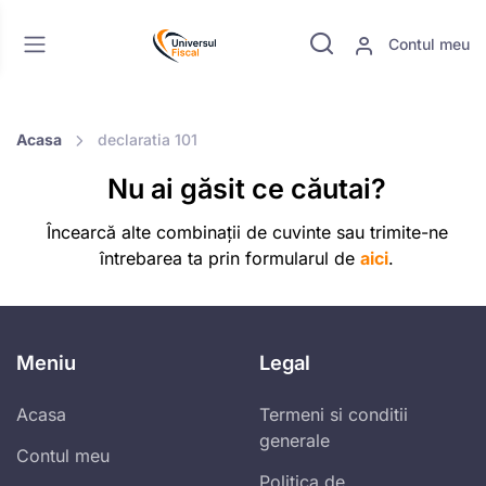
Contul meu
Acasa
declaratia 101
Nu ai găsit ce căutai?
Încearcă alte combinații de cuvinte sau trimite-ne
întrebarea ta prin formularul de
aici
.
Meniu
Legal
Acasa
Termeni si conditii
generale
Contul meu
Politica de