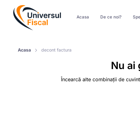
Acasa
De ce noi?
Spe
Acasa
decont factura
Nu ai 
Încearcă alte combinații de cuvint