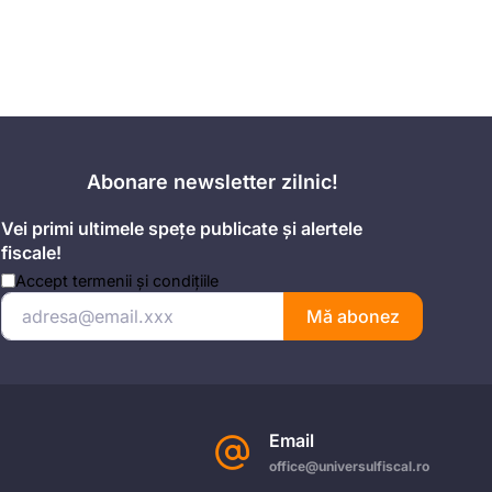
Abonare newsletter zilnic!
Vei primi ultimele spețe publicate și alertele
fiscale!
Accept
termenii și condițiile
Mă abonez
Email
office@universulfiscal.ro