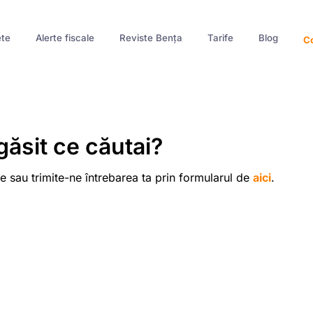
te
Alerte fiscale
Reviste Bența
Tarife
Blog
Co
găsit ce căutai?
e sau trimite-ne întrebarea ta prin formularul de
aici
.