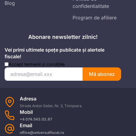
Blog
confidentialitate
Program de afiliere
Abonare newsletter zilnic!
Vei primi ultimele spețe publicate și alertele
fiscale!
Accept
termenii și condițiile
Mă abonez
Adresa
Strada Anton Seiler, Nr. 3, Timișoara
Mobil
+4 074.543.02.87
Email
office@universulfiscal.ro