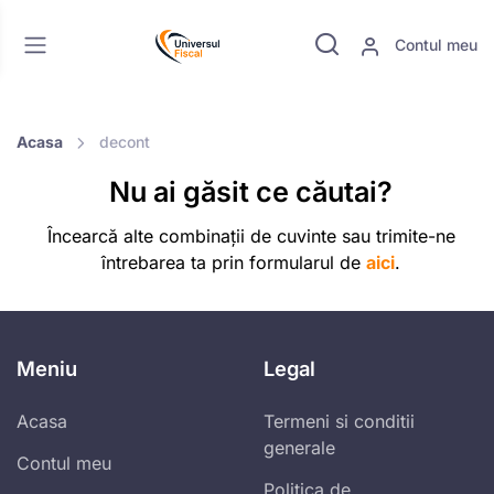
Contul meu
Acasa
decont
Nu ai găsit ce căutai?
Încearcă alte combinații de cuvinte sau trimite-ne
întrebarea ta prin formularul de
aici
.
Meniu
Legal
Acasa
Termeni si conditii
generale
Contul meu
Politica de