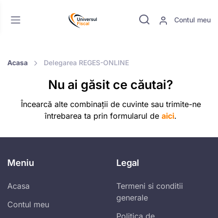
Contul meu
Acasa
Delegarea REGES-ONLINE
Nu ai găsit ce căutai?
Încearcă alte combinații de cuvinte sau trimite-ne
întrebarea ta prin formularul de
aici
.
Meniu
Legal
Acasa
Termeni si conditii
generale
Contul meu
Politica de