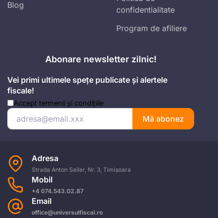
Blog
confidentialitate
Program de afiliere
Abonare newsletter zilnic!
Vei primi ultimele spețe publicate și alertele
fiscale!
Accept
termenii și condițiile
Mă abonez
Adresa
Strada Anton Seiler, Nr. 3, Timișoara
Mobil
+4 074.543.02.87
Email
office@universulfiscal.ro