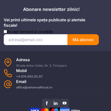
Abonare newsletter zilnic!
Vei primi ultimele spețe publicate și alertele
fiscale!
Accept
termenii și condițiile
Mă abonez
Adresa
Strada Anton Seiler, Nr. 3, Timișoara
Mobil
+4 074.543.02.87
Email
office@universulfiscal.ro