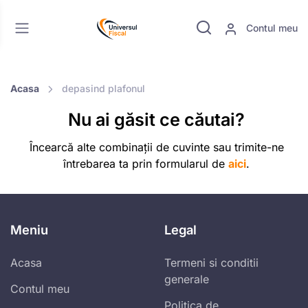
Contul meu
Acasa
depasind plafonul
Nu ai găsit ce căutai?
Încearcă alte combinații de cuvinte sau trimite-ne
întrebarea ta prin formularul de
aici
.
Meniu
Legal
Acasa
Termeni si conditii
generale
Contul meu
Politica de