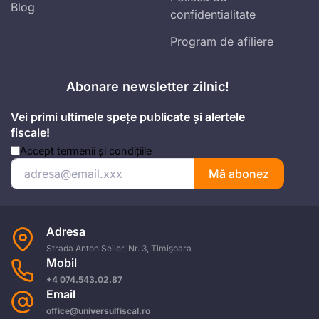
Blog
confidentialitate
Program de afiliere
Abonare newsletter zilnic!
Vei primi ultimele spețe publicate și alertele
fiscale!
Accept
termenii și condițiile
Mă abonez
Adresa
Strada Anton Seiler, Nr. 3, Timișoara
Mobil
+4 074.543.02.87
Email
office@universulfiscal.ro