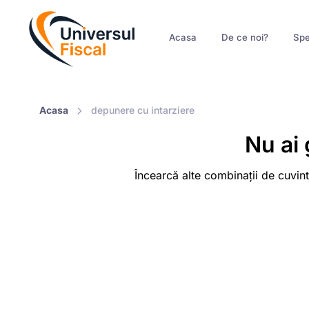
Acasa
De ce noi?
Spe
Acasa
depunere cu intarziere
Nu ai 
Încearcă alte combinații de cuvint