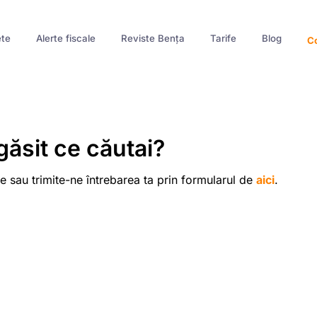
te
Alerte fiscale
Reviste Bența
Tarife
Blog
Co
găsit ce căutai?
e sau trimite-ne întrebarea ta prin formularul de
aici
.