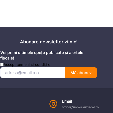
Abonare newsletter zilnic!
Vei primi ultimele spețe publicate și alertele
fiscale!
Accept
termenii și condițiile
Mă abonez
Email
office@universulfiscal.ro