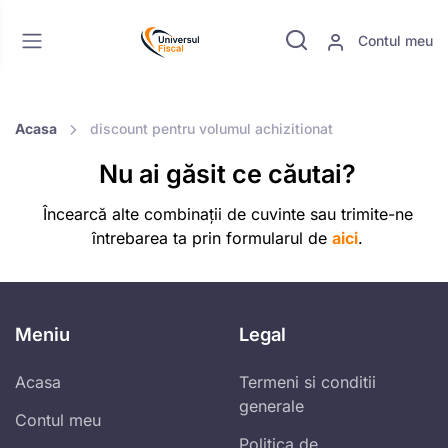
Contul meu
Acasa
discount pentru volumul achizitionat
Nu ai găsit ce căutai?
Încearcă alte combinații de cuvinte sau trimite-ne
întrebarea ta prin formularul de
aici
.
Meniu
Legal
Acasa
Termeni si conditii
generale
Contul meu
Politica de