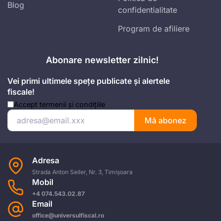
Blog
confidentialitate
Program de afiliere
Abonare newsletter zilnic!
Vei primi ultimele spețe publicate și alertele
fiscale!
Accept
termenii și condițiile
Mă abonez
Adresa
Strada Anton Seiler, Nr. 3, Timișoara
Mobil
+4 074.543.02.87
Email
office@universulfiscal.ro