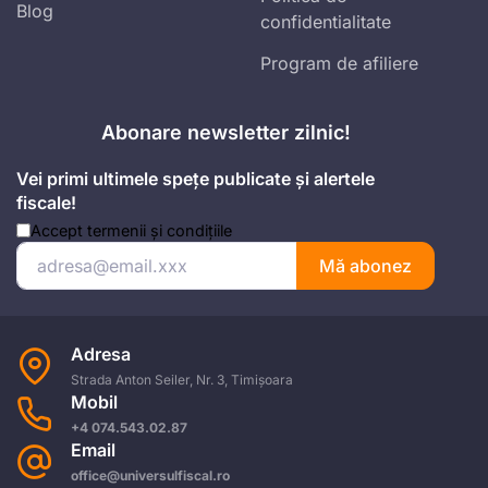
Blog
confidentialitate
Program de afiliere
Abonare newsletter zilnic!
Vei primi ultimele spețe publicate și alertele
fiscale!
Accept
termenii și condițiile
Mă abonez
Adresa
Strada Anton Seiler, Nr. 3, Timișoara
Mobil
+4 074.543.02.87
Email
office@universulfiscal.ro