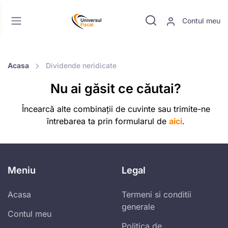
Contul meu
Acasa
Dividende neridicate
Nu ai găsit ce căutai?
Încearcă alte combinații de cuvinte sau trimite-ne
întrebarea ta prin formularul de
aici
.
Meniu
Legal
Acasa
Termeni si conditii
generale
Contul meu
Politica de