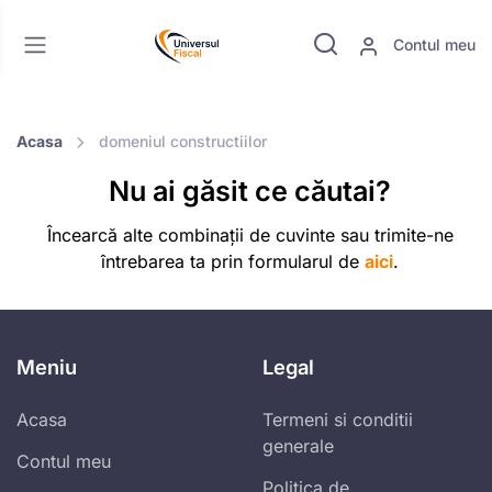
Contul meu
Acasa
domeniul constructiilor
Nu ai găsit ce căutai?
Încearcă alte combinații de cuvinte sau trimite-ne
întrebarea ta prin formularul de
aici
.
Meniu
Legal
Acasa
Termeni si conditii
generale
Contul meu
Politica de