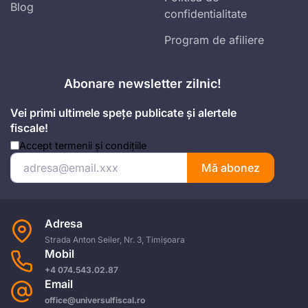
Blog
confidentialitate
Program de afiliere
Abonare newsletter zilnic!
Vei primi ultimele spețe publicate și alertele
fiscale!
Accept
termenii și condițiile
Mă abonez
Adresa
Strada Anton Seiler, Nr. 3, Timișoara
Mobil
+4 074.543.02.87
Email
office@universulfiscal.ro