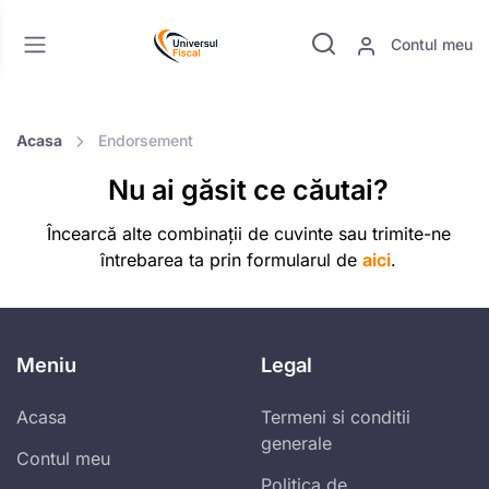
Contul meu
Acasa
Endorsement
Nu ai găsit ce căutai?
Încearcă alte combinații de cuvinte sau trimite-ne
întrebarea ta prin formularul de
aici
.
Meniu
Legal
Acasa
Termeni si conditii
generale
Contul meu
Politica de