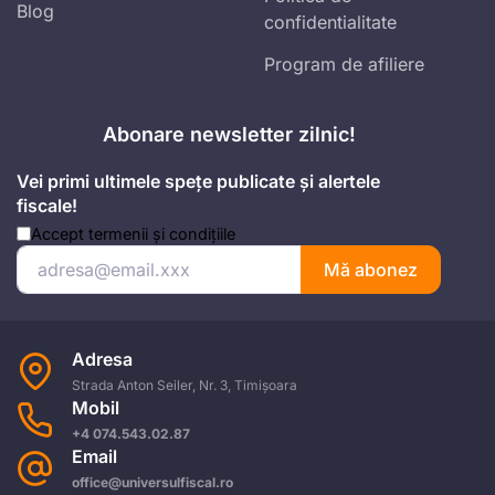
Blog
confidentialitate
Program de afiliere
Abonare newsletter zilnic!
Vei primi ultimele spețe publicate și alertele
fiscale!
Accept
termenii și condițiile
Mă abonez
Adresa
Strada Anton Seiler, Nr. 3, Timișoara
Mobil
+4 074.543.02.87
Email
office@universulfiscal.ro