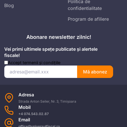
Politica de
Blog
confidentialitate
Program de afiliere
Abonare newsletter zilnic!
Vei primi ultimele spețe publicate și alertele
fiscale!
Accept
termenii și condițiile
Mă abonez
Adresa
Strada Anton Seiler, Nr. 3, Timișoara
Mobil
+4 074.543.02.87
Email
office@universulfiscal.ro