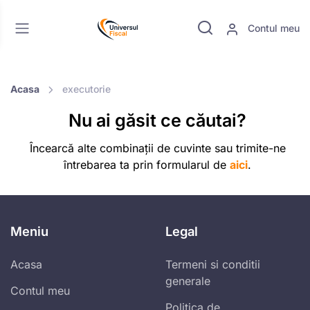
Contul meu
Acasa
executorie
Nu ai găsit ce căutai?
Încearcă alte combinații de cuvinte sau trimite-ne
întrebarea ta prin formularul de
aici
.
Meniu
Legal
Acasa
Termeni si conditii
generale
Contul meu
Politica de