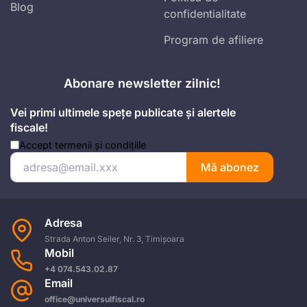
Blog
confidentialitate
Program de afiliere
Abonare newsletter zilnic!
Vei primi ultimele spețe publicate și alertele
fiscale!
Accept
termenii și condițiile
Mă abonez
Adresa
Strada Anton Seiler, Nr. 3, Timișoara
Mobil
+4 074.543.02.87
Email
office@universulfiscal.ro