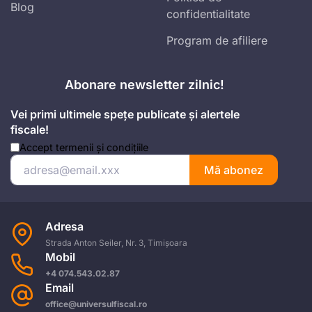
Blog
confidentialitate
Program de afiliere
Abonare newsletter zilnic!
Vei primi ultimele spețe publicate și alertele
fiscale!
Accept
termenii și condițiile
Mă abonez
Adresa
Strada Anton Seiler, Nr. 3, Timișoara
Mobil
+4 074.543.02.87
Email
office@universulfiscal.ro