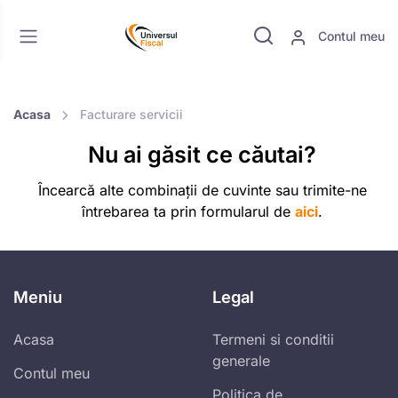
Contul meu
Acasa
Facturare servicii
Nu ai găsit ce căutai?
Încearcă alte combinații de cuvinte sau trimite-ne
întrebarea ta prin formularul de
aici
.
Meniu
Legal
Acasa
Termeni si conditii
generale
Contul meu
Politica de