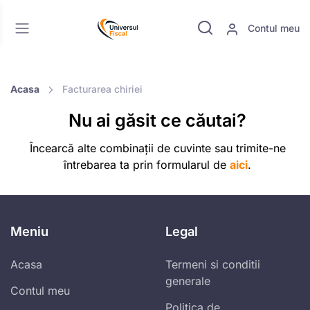
Contul meu
Acasa
Facturarea chiriei
Nu ai găsit ce căutai?
Încearcă alte combinații de cuvinte sau trimite-ne
întrebarea ta prin formularul de
aici
.
Meniu
Legal
Acasa
Termeni si conditii
generale
Contul meu
Politica de