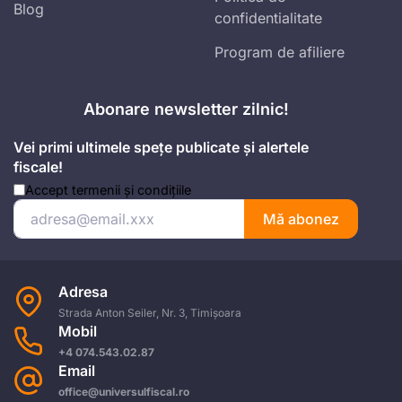
Blog
confidentialitate
Program de afiliere
Abonare newsletter zilnic!
Vei primi ultimele spețe publicate și alertele
fiscale!
Accept
termenii și condițiile
Mă abonez
Adresa
Strada Anton Seiler, Nr. 3, Timișoara
Mobil
+4 074.543.02.87
Email
office@universulfiscal.ro