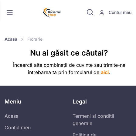
Contul meu
Acasa
Florarie
Nu ai găsit ce căutai?
Încearcă alte combinații de cuvinte sau trimite-ne
întrebarea ta prin formularul de
aici
.
Meniu
Legal
Acasa
Termeni si conditii
generale
Contul meu
Politica de