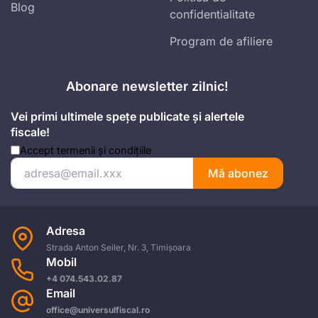
Blog
confidentialitate
Program de afiliere
Abonare newsletter zilnic!
Vei primi ultimele spețe publicate și alertele
fiscale!
Accept
termenii și condițiile
Mă abonez
Adresa
Strada Anton Seiler, Nr. 3, Timișoara
Mobil
+4 074.543.02.87
Email
office@universulfiscal.ro