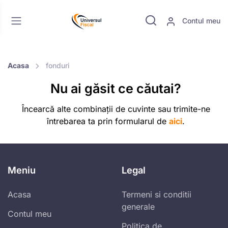
Contul meu
Acasa
fonduri
Nu ai găsit ce căutai?
Încearcă alte combinații de cuvinte sau trimite-ne
întrebarea ta prin formularul de
aici
.
Meniu
Legal
Acasa
Termeni si conditii
generale
Contul meu
Politica de