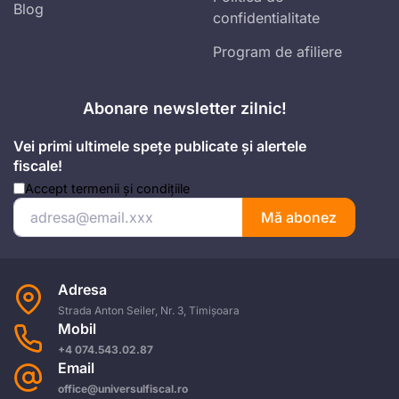
Blog
confidentialitate
Program de afiliere
Abonare newsletter zilnic!
Vei primi ultimele spețe publicate și alertele
fiscale!
Accept
termenii și condițiile
Mă abonez
Adresa
Strada Anton Seiler, Nr. 3, Timișoara
Mobil
+4 074.543.02.87
Email
office@universulfiscal.ro