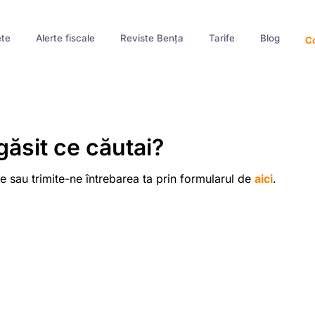
te
Alerte fiscale
Reviste Bența
Tarife
Blog
Co
găsit ce căutai?
e sau trimite-ne întrebarea ta prin formularul de
aici
.