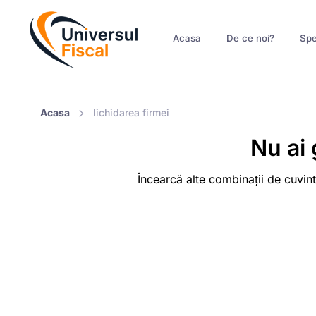
Acasa
De ce noi?
Spe
Acasa
lichidarea firmei
Nu ai 
Încearcă alte combinații de cuvint