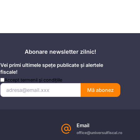
Abonare newsletter zilnic!
Vei primi ultimele spețe publicate și alertele
fiscale!
Accept
termenii și condițiile
Mă abonez
Email
office@universulfiscal.ro