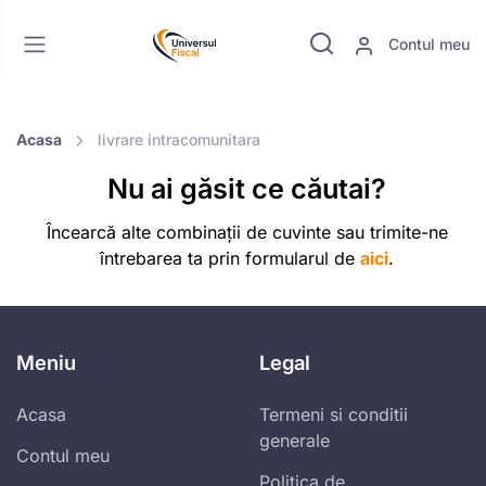
Contul meu
Acasa
livrare intracomunitara
Nu ai găsit ce căutai?
Încearcă alte combinații de cuvinte sau trimite-ne
întrebarea ta prin formularul de
aici
.
Meniu
Legal
Acasa
Termeni si conditii
generale
Contul meu
Politica de