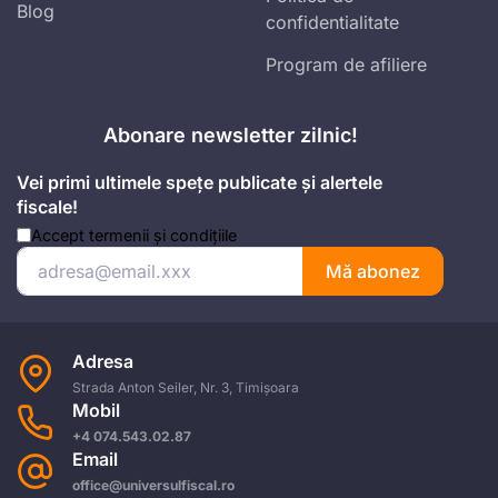
Blog
confidentialitate
Program de afiliere
Abonare newsletter zilnic!
Vei primi ultimele spețe publicate și alertele
fiscale!
Accept
termenii și condițiile
Mă abonez
Adresa
Strada Anton Seiler, Nr. 3, Timișoara
Mobil
+4 074.543.02.87
Email
office@universulfiscal.ro