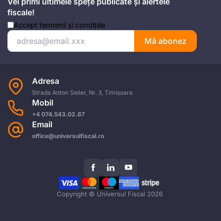
Vei primi ultimele spețe publicate și alertele
fiscale!
Accept
termenii și condițiile
Mă abonez
Adresa
Strada Anton Seiler, Nr. 3, Timișoara
Mobil
+4 074.543.02.87
Email
office@universulfiscal.ro
Copyright © Universul Fiscal 2026