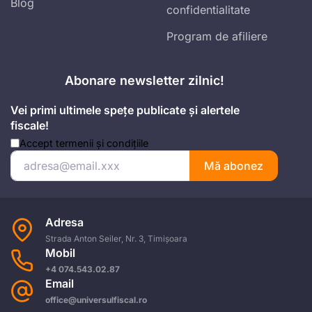
Blog
confidentialitate
Program de afiliere
Abonare newsletter zilnic!
Vei primi ultimele spețe publicate și alertele
fiscale!
Accept
termenii și condițiile
Mă abonez
Adresa
Strada Anton Seiler, Nr. 3, Timișoara
Mobil
+4 074.543.02.87
Email
office@universulfiscal.ro