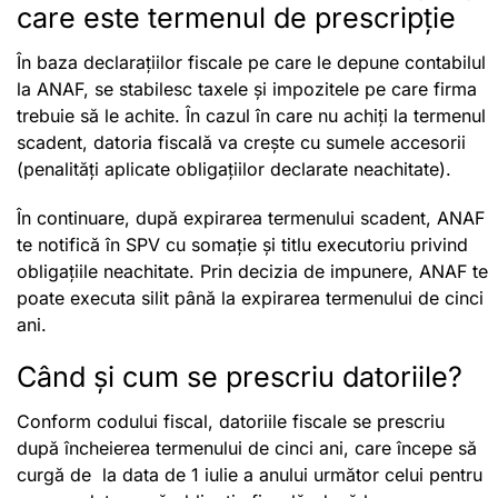
care este termenul de prescripție
În baza declarațiilor fiscale pe care le depune contabilul
la ANAF, se stabilesc taxele și impozitele pe care firma
trebuie să le achite. În cazul în care nu achiți la termenul
scadent, datoria fiscală va crește cu sumele accesorii
(penalități aplicate obligațiilor declarate neachitate).
În continuare, după expirarea termenului scadent, ANAF
te notifică în SPV cu somație și titlu executoriu privind
obligațiile neachitate. Prin decizia de impunere, ANAF te
poate executa silit până la expirarea termenului de cinci
ani.
Când și cum se prescriu datoriile?
Conform codului fiscal, datoriile fiscale se prescriu
după încheierea termenului de cinci ani, care începe să
curgă de la data de 1 iulie a anului următor celui pentru