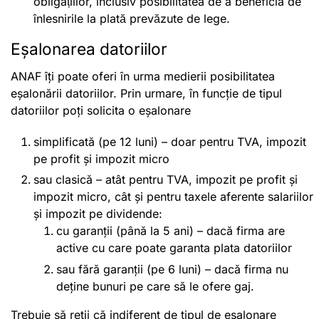
obligațiilor, inclusiv posibilitatea de a beneficia de
înlesnirile la plată prevăzute de lege.
Eșalonarea datoriilor
ANAF îți poate oferi în urma medierii posibilitatea
eșalonării datoriilor. Prin urmare, în funcție de tipul
datoriilor poți solicita o eșalonare
simplificată (pe 12 luni) – doar pentru TVA, impozit
pe profit și impozit micro
sau clasică – atât pentru TVA, impozit pe profit și
impozit micro, cât și pentru taxele aferente salariilor
și impozit pe dividende:
cu garanții (până la 5 ani) – dacă firma are
active cu care poate garanta plata datoriilor
sau fără garanții (pe 6 luni) – dacă firma nu
deține bunuri pe care să le ofere gaj.
Trebuie să reții că indiferent de tipul de eșalonare