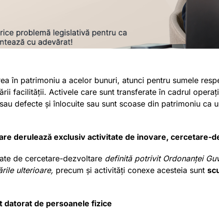
a în patrimoniu a acelor bunuri, atunci pentru sumele respe
rii facilității. Activele care sunt transferate în cadrul opera
e sau defecte și înlocuite sau sunt scoase din patrimoniu ca u
 care derulează exclusiv activitate de inovare, cercetare-
itate de cercetare-dezvoltare
definită potrivit Ordonanței Guv
rile ulterioare,
precum și activități conexe acesteia sunt
scu
it datorat de persoanele fizice