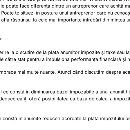
ale poate face diferența dintre un antreprenor care achită m
Poate te situezi în postura unui antreprenor care nu cunoaște e
i afla răspunsul la cele mai importante întrebări din mintea 
?
eferire la o scutire de la plata anumitor impozite și taxe sau
 către stat pentru a impulsiona performanța financiară și n
ă îmbrace mai multe nuanțe. Atunci când discutăm despre aces
al ce constă în diminuarea bazei impozabile a unui anumit tip
ucerea îți oferă posibilitatea ca baza de calcul a impozitulu
re constă în anumite reduceri acordate la plata impozitului pe