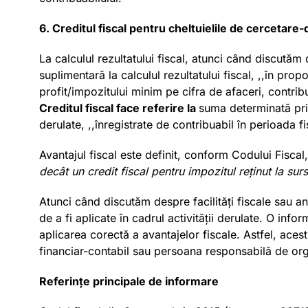
6. Creditul fiscal pentru cheltuielile de cercetare
La calculul rezultatului fiscal, atunci când discutăm
suplimentară la calculul rezultatului fiscal, ,,în prop
profit/impozitului minim pe cifra de afaceri, contrib
Creditul fiscal face referire la
suma determinată prin
derulate, ,,înregistrate de contribuabil în perioada 
Avantajul fiscal este definit, conform Codului Fiscal, 
decât un credit fiscal pentru impozitul reținut la surs
Atunci când discutăm despre facilități fiscale sau 
de a fi aplicate în cadrul activității derulate. O info
aplicarea corectă a avantajelor fiscale. Astfel, aces
financiar-contabil sau persoana responsabilă de organ
Referințe principale de informare