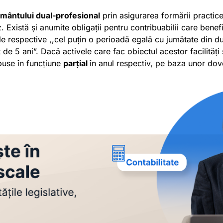
ământului dual-profesional
prin asigurarea formării practice 
. Există și anumite obligații pentru contribuabilii care benef
le respective ,,cel puțin o perioadă egală cu jumătate din dur
 de 5 ani”. Dacă activele care fac obiectul acestor facilităț
 puse în funcțiune
parțial
în anul respectiv, pe baza unor dovez