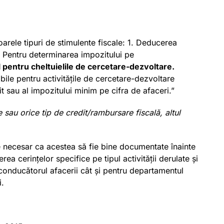
oarele tipuri de stimulente fiscale: 1. Deducerea
i”. Pentru determinarea impozitului pe
al pentru cheltuielile de cercetare-dezvoltare.
bile pentru activitățile de cercetare-dezvoltare
it sau al impozitului minim pe cifra de afaceri.”
 sau orice tip de credit/rambursare fiscală, altul
e necesar ca acestea să fie bine documentate înainte
rea cerințelor specifice pe tipul activității derulate și
 conducătorul afacerii cât și pentru departamentul
i.