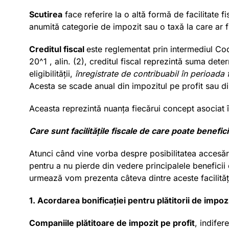
Scutirea
face referire la o altă formă de facilitate f
anumită categorie de impozit sau o taxă la care ar f
Creditul fiscal
este reglementat prin intermediul Codu
20^1 , alin. (2), creditul fiscal reprezintă suma det
eligibilității,
înregistrate de contribuabil în perioada 
Acesta se scade anual din impozitul pe profit sau di
Aceasta reprezintă nuanța fiecărui concept asociat în 
Care sunt facilitățile fiscale de care poate benefic
Atunci când vine vorba despre posibilitatea accesări
pentru a nu pierde din vedere principalele beneficii
urmează vom prezenta câteva dintre aceste facilități
1. Acordarea bonificației pentru plătitorii de impoz
Companiile plătitoare de impozit pe profit
, indifer