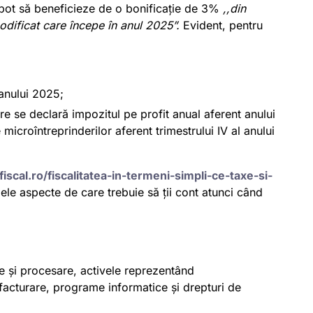
li pot să beneficieze de o bonificație de 3%
,,din
modificat care începe în anul 2025
”.
Evident, pentru
 anului 2025;
are se declară impozitul pe profit anual aferent anului
microîntreprinderilor aferent trimestrului IV al anului
fiscal.ro/fiscalitatea-in-termeni-simpli-ce-taxe-si-
lele aspecte de care trebuie să ții cont atunci când
ție și procesare, activele reprezentând
 facturare, programe informatice și drepturi de