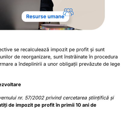
ctive se recalculează impozit pe profit și sunt
țiunilor de reorganizare, sunt înstrăinate în procedura
rmare a îndeplinirii a unor obligații prevăzute de lege
dezvoltare
ernului nr. 57/2002 privind cercetarea științifică și
tiți de impozit pe profit în primii 10 ani de