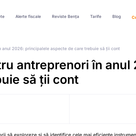
te
Alerte fiscale
Reviste Bența
Tarife
Blog
Co
în anul 2026: principalele aspecte de care trebuie să ții cont
ntru antreprenori în anul
ie să ții cont
rii să exploreze și să identifice cele mai eficiente instrum