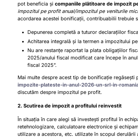
pot beneficia și
companiile plătitoare de impozit pe
impozitul pe profit anual/impozitul pe veniturile mic
acordarea acestei bonificații, contribuabilii trebui
Depunerea completă a tuturor declarațiilor fisca
Achitarea integrală și la termen a impozitului pe
Nu are restanțe raportat la plata obligațiilor fi
2025/anului fiscal modificat care începe în anul 
fiscal 2025”.
Mai multe despre acest tip de bonificație regăsești 
impozite-plateste-in-anul-2026-un-srl-in-romania
discutăm despre impozitul pe profit.
2. Scutirea de impozit a profitului reinvestit
În situația în care alegi să investești profitul în ec
retehnologizare, calculatoare electronice și echipam
utilizare a acestora, etc. utilizate în scopul derulări