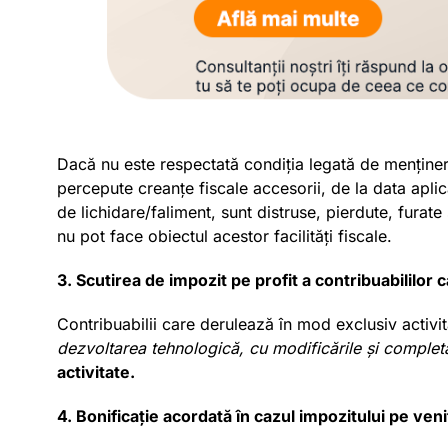
Dacă nu este respectată condiția legată de menținere
percepute creanțe fiscale accesorii, de la data aplică
de lichidare/faliment, sunt distruse, pierdute, furat
nu pot face obiectul acestor facilități fiscale.
3. Scutirea de impozit pe profit a contribuabililor
Contribuabilii care derulează în mod exclusiv activ
dezvoltarea tehnologică, cu modificările și completă
activitate.
4. Bonificație acordată în cazul impozitului pe ven