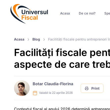
Acasa
De ce noi?
Spe
Acasa
Blog
Facilități fiscale pentru antreprenori 
Facilități fiscale pe
aspecte de care trebu
Botar Claudia-Florina
Print
Valabil la 22 aprilie 2026
Contextul fiscal al anului 2026 determină antrepreno