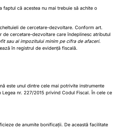
 la faptul că acestea nu mai trebuie să achite o
e cheltuieli de cercetare-dezvoltare. Conform art.
or de cercetare-dezvoltare care îndeplinesc atributul
fit sau al impozitului minim pe cifra de afaceri.
ază în registrul de evidență fiscală.
nă este unul dintre cele mai potrivite instrumente
n Legea nr. 227/2015 privind Codul Fiscal. În cele ce
ficieze de anumite bonificații. De această facilitate