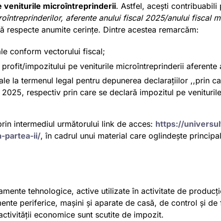
 veniturile microîntreprinderii
. Astfel, acești contribuabi
roîntreprinderilor, aferente anului fiscal 2025/anului fiscal 
e să respecte anumite cerințe. Dintre acestea remarcăm:
le conform vectorului fiscal;
 profit/impozitului pe veniturile microîntreprinderii aferente
scale la termenul legal pentru depunerea declarațiilor ,,prin c
2025, respectiv prin care se declară impozitul pe veniturile 
prin intermediul următorului link de acces:
https://universul
-partea-ii/
, în cadrul unui material care oglindește principa
hipamente tehnologice, active utilizate în activitate de produc
ente periferice, mașini și aparate de casă, de control și de
i activității economice sunt scutite de impozit.