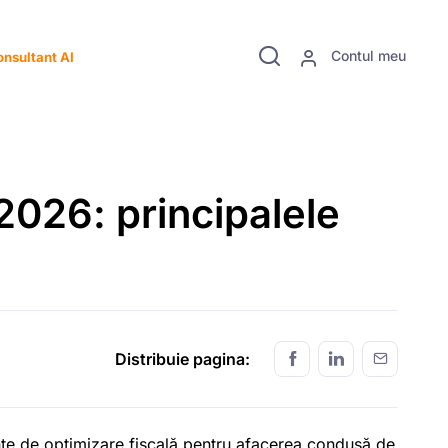
Contul meu
nsultant AI
 2026: principalele
Distribuie pagina:
ente de optimizare fiscală pentru afacerea condusă de