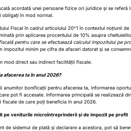
iscală acordată unei persoane fizice ori juridice și se referă
i obligați în mod normal.
lui Fiscal în cadrul articolului 20^1 în contextul noțiunii d
erminată prin aplicarea procentului de 10% asupra cheltuielil
fiscală pentru care se efectuează calculul impozitului pe pro
n impozitul minim pe cifra de afaceri datorat și se consemne
mod direct sau indirect facilității fiscale.
ia afacerea ta în anul 2026?
i anumitor bonificații pentru afacerea ta, informarea oportu
 care pot fi accesate. Informarea principală se realizează di
 fiscale de care poți beneficia în anul 2026.
it pe veniturile microîntreprinderii și de impozit pe profit
ent de sistemul de plată și declarare a acestora, pot să bene