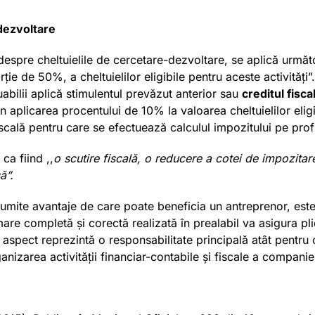
-dezvoltare
 despre cheltuielile de cercetare-dezvoltare, se aplică următ
orție de 50%, a cheltuielilor eligibile pentru aceste activităț
uabilii aplică stimulentul prevăzut anterior sau
creditul fisc
 aplicarea procentului de 10% la valoarea cheltuielilor eligi
fiscală pentru care se efectuează calculul impozitului pe prof
ca fiind ,,
o scutire fiscală, o reducere a cotei de impozitare
ă”.
anumite avantaje de care poate beneficia un antreprenor, est
rmare completă și corectă realizată în prealabil va asigura plie
t aspect reprezintă o responsabilitate principală atât pentru
izarea activității financiar-contabile și fiscale a companie