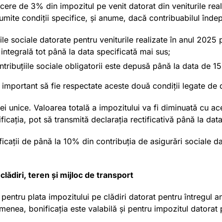
cere de 3% din impozitul pe venit datorat din veniturile real
mite condiții specifice, și anume, dacă contribuabilul îndep
țiile sociale datorate pentru veniturile realizate în anul 202
integrală tot până la data specificată mai sus;
ntribuțiile sociale obligatorii este depusă până la data de 15
 important să fie respectate aceste două condiții legate de de
ției unice. Valoarea totală a impozitului va fi diminuată cu 
ficația, pot să transmită declarația rectificativă până la dat
icații de până la 10% din contribuția de asigurări sociale da
clădiri, teren și mijloc de transport
pentru plata impozitului pe clădiri datorat pentru întregul an
enea, bonificația este valabilă și pentru impozitul datorat 