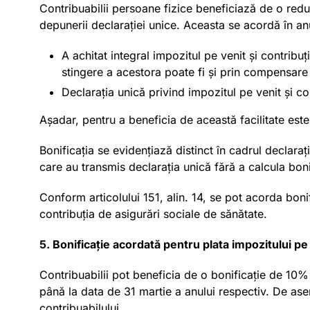
Contribuabilii persoane fizice beneficiază de o redu
depunerii declarației unice. Aceasta se acordă în anu
A achitat integral impozitul pe venit și contribu
stingere a acestora poate fi și prin compensare 
Declarația unică privind impozitul pe venit și co
Așadar, pentru a beneficia de această facilitate este
Bonificația se evidențiază distinct în cadrul declara
care au transmis declarația unică fără a calcula boni
Conform articolului 151, alin. 14, se pot acorda bonif
contribuția de asigurări sociale de sănătate.
5. Bonifica
ție acordată pentru plata impozitului pe 
Contribuabilii pot beneficia de o bonificație de 10% 
până la data de 31 martie a anului respectiv. De asem
contribuabilului.