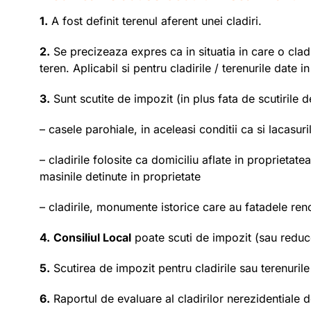
1.
A fost definit terenul aferent unei cladiri.
2.
Se precizeaza expres ca in situatia in care o cladir
teren. Aplicabil si pentru cladirile / terenurile date 
3.
Sunt scutite de impozit (in plus fata de scutirile d
– casele parohiale, in aceleasi conditii ca si lacasuri
– cladirile folosite ca domiciliu aflate in proprietat
masinile detinute in proprietate
– cladirile, monumente istorice care au fatadele reno
4.
Consiliul Local
poate scuti de impozit (sau reduce
5.
Scutirea de impozit pentru cladirile sau terenuril
6.
Raportul de evaluare al cladirilor nerezidentiale de