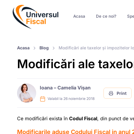
Acasa
De ce noi?
Spe
Acasa
Blog
Modificări ale taxelor și impozitelor l
Modificări ale taxelo
Ioana – Camelia Vișan
Print
Valabil la 26 noiembrie 2018
Ce modificări exista în
Codul Fiscal
, din punct de v
Modificarile aduse Codului Fiscal in anul 