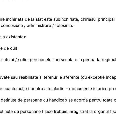
e inchiriata de la stat este subinchiriata, chiriasul principal
in concesiune / administrare / folosinta.
eja existente):
le de cult
ea sotului / sotiei persoanelor persecutate in perioada regimu
vate sau reabilitate si terenurile aferente (cu exceptie incap
 cuantumul) si pentru alte cladiri – monumente istorice prcu
e detinute de persoane cu handicap se acorda pentru toata c
tinute de personane fizice trebuie inregistrat la organul fisc