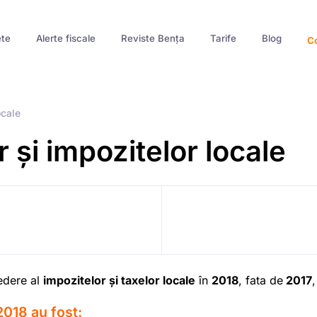
te
Alerte fiscale
Reviste Bența
Tarife
Blog
Co
ocale
r și impozitelor locale
edere al
impozitelor și taxelor locale
în
2018
, fata de
2017
2018 au fost: