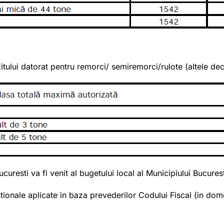
itului datorat pentru remorci/ semiremorci/rulote (altele deca
resti va fi venit al bugetului local al Municipiului Bucurest
ale aplicate in baza prevederilor Codului Fiscal (in domeniu