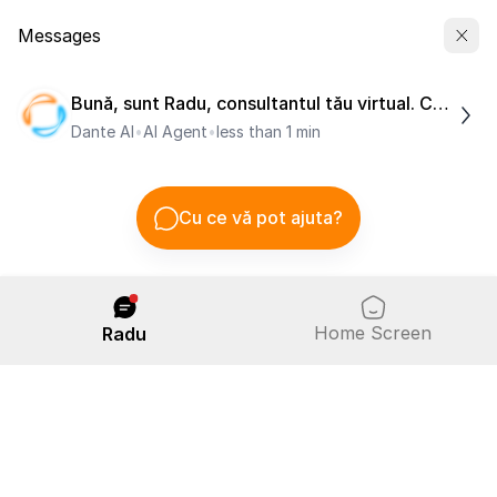
Contul meu
Acasa
Expert
Expert
Am pregătit un pachet necesar
oricărui contabil și antreprenor!