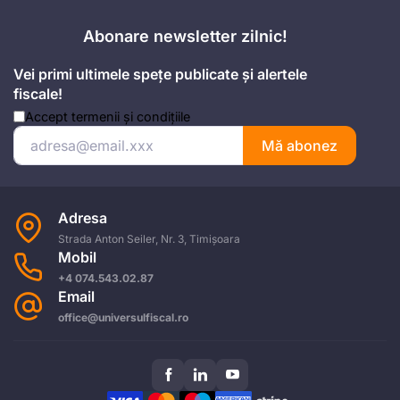
Abonare newsletter zilnic!
Vei primi ultimele spețe publicate și alertele
fiscale!
Accept
termenii și condițiile
Mă abonez
Adresa
Strada Anton Seiler, Nr. 3, Timișoara
Mobil
+4 074.543.02.87
Email
office@universulfiscal.ro