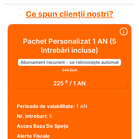
Ce spun clienții noștri?
Pachet Personalizat 1 AN (5
întrebări incluse)
Abonament recurent - se reînnoiește automat
345 EUR
€
225
/ 1 AN
Perioada de valabilitate:
1 AN
Nr. intrebari:
5
Acces Baza De Spețe
Alerte Fiscale