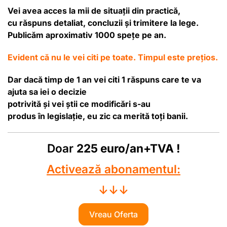
Vei avea acces la mii de
situații
din practică,
cu
răspuns
detaliat, concluzii
și
trimitere la lege.
Publicăm aproximativ
1000 spețe pe an.
Evident că nu le vei citi pe toate. Timpul este prețios.
Dar
dacă
timp de 1 an vei citi 1
răspuns
care te va
ajuta sa iei o decizie
potrivită
și
vei
știi
ce
modificări
s-au
produs
în
legislație
, eu zic ca merită
toți
banii.
Doar
225 euro/an+TVA !
Activează abonamentul:
↓↓↓
Vreau Oferta