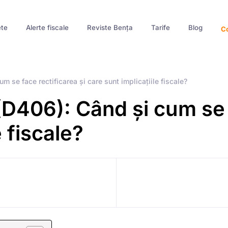
te
Alerte fiscale
Reviste Bența
Tarife
Blog
Co
m se face rectificarea și care sunt implicațiile fiscale?
(D406): Când și cum se f
e fiscale?