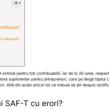
ctificarea?
ii relevante
tinsă pentru toți contribuabilii, îar de la 30 iunie, respecti
stres suplimentar pentru antreprenori, care pe lângă faptul 
ori. Află din acest articol tot ce trebuie să știi despre rect
i SAF-T cu erori?