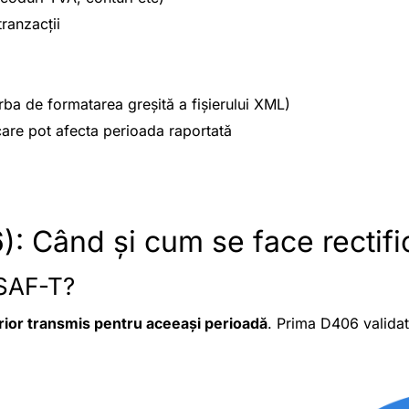
tranzacții
orba de formatarea greșită a fișierului XML)
 care pot afecta perioada raportată
): Când și cum se face rectifi
 SAF-T?
terior transmis pentru aceeași perioadă
. Prima D406 validat