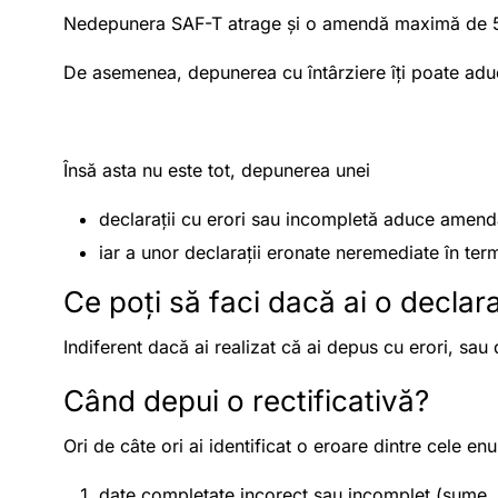
Nedepunera SAF-T atrage și o amendă maximă de 5
De asemenea, depunerea cu
întârziere îți poate ad
Însă asta nu este tot, depunerea unei
declarații cu erori sau incompletă aduce amendă
iar a unor declarații eronate neremediate în term
Ce poți să faci dacă ai o declara
Indiferent dacă ai realizat că ai depus cu erori, sau 
Când depui o rectificativă?
Ori de câte ori ai identificat o eroare dintre cele en
date completate incorect sau incomplet (sume, 