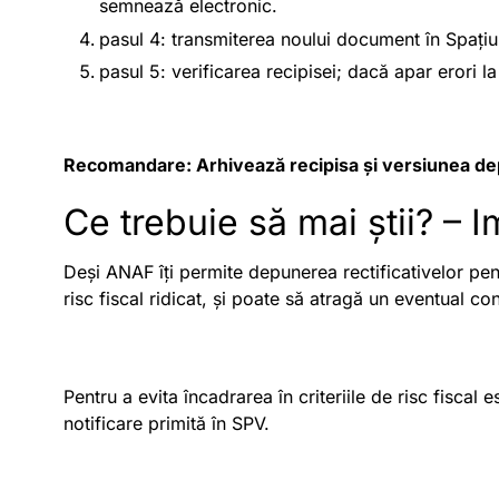
semnează electronic.
pasul 4: transmiterea noului document în Spațiu
pasul 5: verificarea recipisei; dacă apar erori la p
Recomandare: Arhivează recipisa și versiunea depus
Ce trebuie să mai știi? – Im
Deși ANAF îți permite depunerea rectificativelor pent
risc fiscal ridicat, și poate să atragă un eventual co
Pentru a evita încadrarea în criteriile de risc fiscal e
notificare primită în SPV.