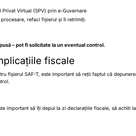
l Privat Virtual (SPV) prin e-Guvernare
rocesare, refaci fișierul și îl retrimiți.
ă – pot fi solicitate la un eventual control.
plicațiile fiscale
ru fișierul SAF-T, este important să reții faptul că depunerea
ntrol.
ste important să îți depui la zi declarațiile fiscale, să achiti