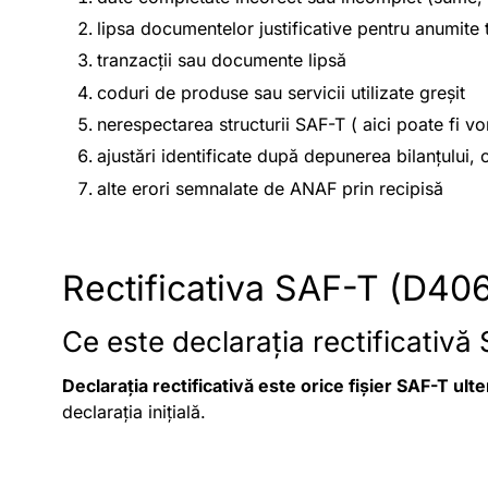
lipsa documentelor justificative pentru anumite 
tranzacții sau documente lipsă
coduri de produse sau servicii utilizate greșit
nerespectarea structurii SAF-T ( aici poate fi v
ajustări identificate după depunerea bilanțului,
alte erori semnalate de ANAF prin recipisă
Rectificativa SAF-T (D406
Ce este declarația rectificativă
Declarația rectificativă este orice fișier SAF-T ul
declarația inițială.