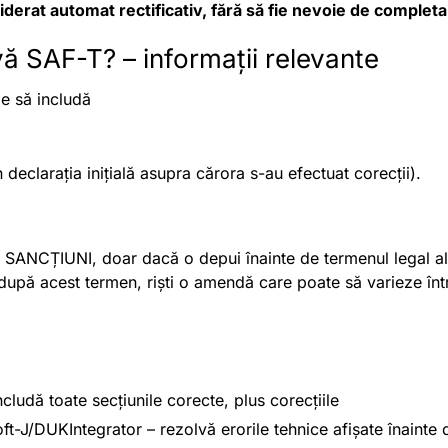
siderat automat rectificativ, fără să fie nevoie de comple
vă SAF-T? – informații relevante
uie să includă
 declarația inițială asupra cărora s-au efectuat corecții).
 SANCȚIUNI, doar dacă o depui înainte de termenul legal al u
după acest termen, riști o amendă care poate să varieze într
ludă toate secțiunile corecte, plus corecțiile
t-J/DUKIntegrator – rezolvă erorile tehnice afișate înainte d