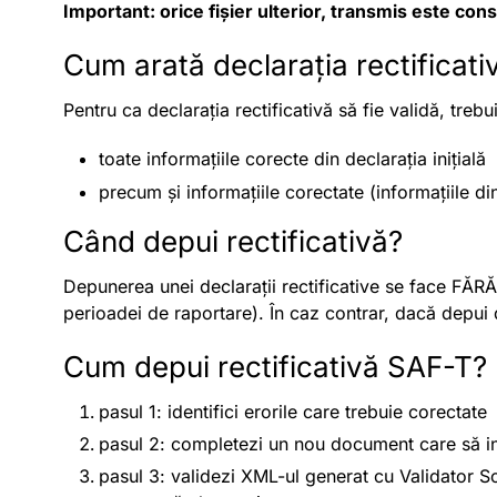
Important: orice fișier ulterior, transmis este con
Cum arată declarația rectificati
Pentru ca declarația rectificativă să fie validă, treb
toate informațiile corecte din declarația inițială
precum și informațiile corectate (informațiile din
Când depui rectificativă?
Depunerea unei declarații rectificative se face FĂRĂ
perioadei de raportare). În caz contrar, dacă depui 
Cum depui rectificativă SAF-T?
pasul 1: identifici erorile care trebuie corectate
pasul 2: completezi un nou document care să inc
pasul 3: validezi XML-ul generat cu Validator Sof