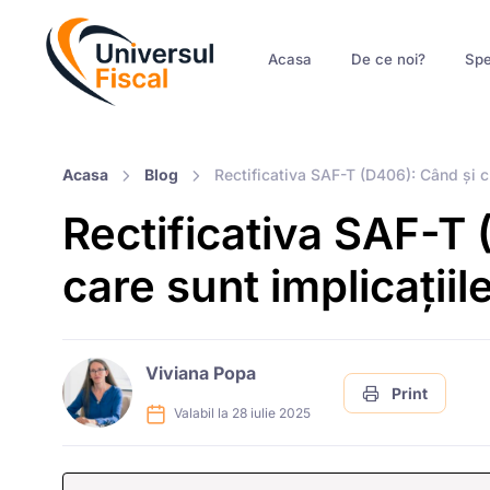
Acasa
De ce noi?
Spe
Acasa
Blog
Rectificativa SAF-T (D406): Când și cu
Rectificativa SAF-T 
care sunt implicațiil
Viviana Popa
Print
Valabil la 28 iulie 2025