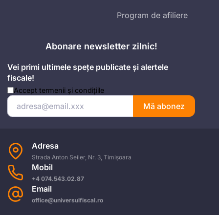
Program de afiliere
Abonare newsletter zilnic!
Vei primi ultimele spețe publicate și alertele
fiscale!
Accept
termenii și condițiile
Mă abonez
Adresa
Strada Anton Seiler, Nr. 3, Timișoara
Mobil
+4 074.543.02.87
Email
office@universulfiscal.ro