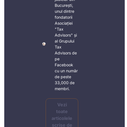
București,
unul dintre
fondatorii
Asociației
"Tax
Advisors" și
al Grupului
Tax
Advisors de
pe
Facebook
cu un număr
de peste
33,000 de
membri.
Vezi
toate
articolele
scrise de