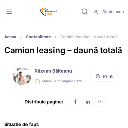
Contul meu
Acasa
Contabilitate
Camion leasing – daună totală
Camion leasing – daună totală
Răzvan Bălteanu
Print
Valabil la 22 august 2025
Distribuie pagina:
Situatie de fapt: