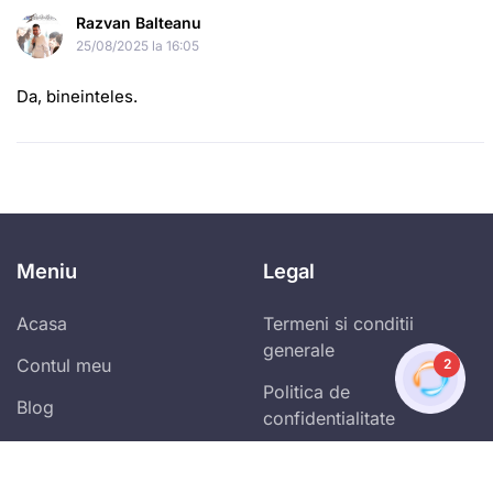
Razvan Balteanu
25/08/2025 la 16:05
Da, bineinteles.
Meniu
Legal
Acasa
Termeni si conditii
generale
Contul meu
2
Politica de
Blog
confidentialitate
Program de afiliere