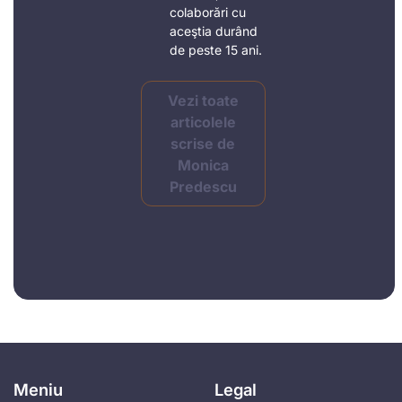
colaborări cu
aceştia durând
de peste 15 ani.
Vezi toate
articolele
scrise de
Monica
Predescu
Meniu
Legal