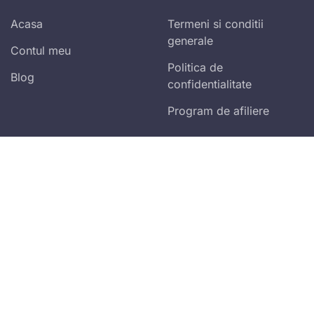
Acasa
Termeni si conditii
generale
Contul meu
Politica de
Blog
confidentialitate
Program de afiliere
Abonare newsletter zilnic!
Vei primi ultimele spețe publicate și alertele
fiscale!
Accept
termenii și condițiile
Mă abonez
Adresa