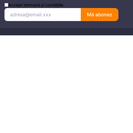
Accept
termenii și condițiile
Mă abonez
Adresa
Strada Anton Seiler, Nr. 3, Timișoara
Mobil
+4 074.543.02.87
Email
office@universulfiscal.ro
Copyright © Universul Fiscal 2026