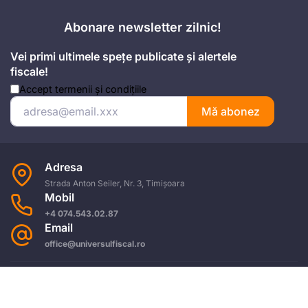
Abonare newsletter zilnic!
Vei primi ultimele spețe publicate și alertele
fiscale!
Accept
termenii și condițiile
Mă abonez
Adresa
Strada Anton Seiler, Nr. 3, Timișoara
Mobil
+4 074.543.02.87
Email
office@universulfiscal.ro