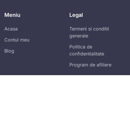
Meniu
Legal
Acasa
Termeni si conditii
generale
Contul meu
Politica de
Blog
confidentialitate
Program de afiliere
Abonare newsletter zilnic!
Vei primi ultimele spețe publicate și alertele
fiscale!
Accept
termenii și condițiile
Mă abonez