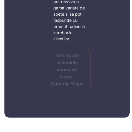
pot rezolva o
gama variata de
spete si sa pot
raspunde cu
promptitudine la
intrebarile
clientilor.
Vezi toate
articolele
scrise de
Ioana –
Camelia Vișan