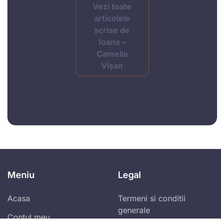
Vezi toate
articolele
scrise de
Ioana –
Camelia
Vișan
Meniu
Legal
Acasa
Termeni si conditii
generale
Contul meu