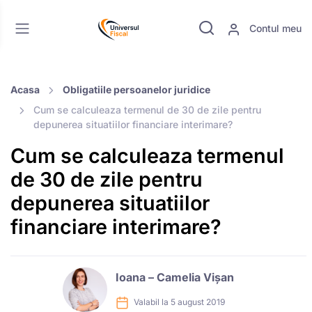
Contul meu
Acasa
Obligatiile persoanelor juridice
Cum se calculeaza termenul de 30 de zile pentru
depunerea situatiilor financiare interimare?
Cum se calculeaza termenul
de 30 de zile pentru
depunerea situatiilor
financiare interimare?
Ioana – Camelia Vișan
Valabil la 5 august 2019