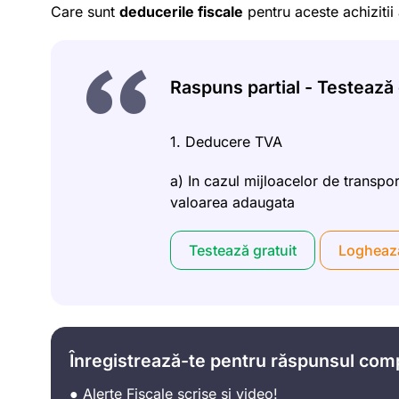
Care sunt
deducerile fiscale
pentru aceste achizitii
Raspuns partial - Testează g
1. Deducere TVA
a) In cazul mijloacelor de transpo
valoarea adaugata
Testează gratuit
Logheaz
Înregistrează-te pentru răspunsul com
● Alerte Fiscale scrise si video!