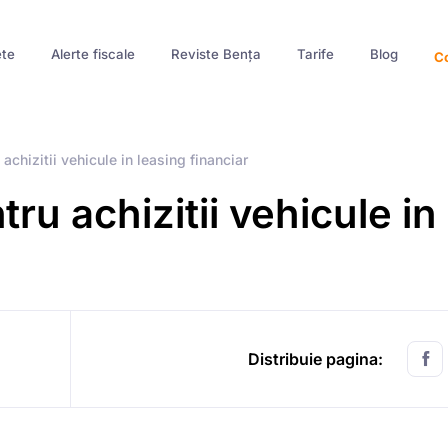
te
Alerte fiscale
Reviste Bența
Tarife
Blog
Co
achizitii vehicule in leasing financiar
ru achizitii vehicule in
Distribuie pagina: