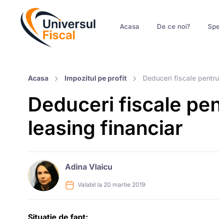
Acasa
De ce noi?
Spe
Acasa
Impozitul pe profit
Deduceri fiscale pentru 
Deduceri fiscale pent
leasing financiar
Adina Vlaicu
Valabil la 20 martie 2019
Situatie de fapt: