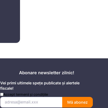
Abonare newsletter zilnic!
Vei primi ultimele spețe publicate și alertele
fiscale!
Accept
termenii și condițiile
Mă abonez