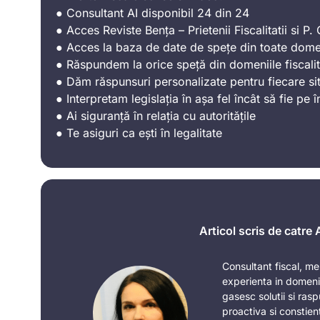
● Consultant AI disponibil 24 din 24
● Acces Reviste Bența – Prietenii Fiscalitatii si P. C
● Acces la baza de date de spețe din toate domen
● Răspundem la orice speță din domeniile fiscalit
● Dăm răspunsuri personalizate pentru fiecare sit
● Interpretam legislația în așa fel încât să fie pe î
● Ai siguranță în relația cu autoritățile
● Te asiguri ca ești în legalitate
Articol scris de catre
Consultant fiscal, me
experienta in domeniu
gasesc solutii si ras
proactiva si constien