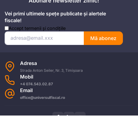
Abonare newsletter zilnic!
Vei primi ultimele spețe publicate și alertele
fiscale!
Accept
termenii și condițiile
Mă abonez
Adresa
Strada Anton Seiler, Nr. 3, Timișoara
Mobil
+4 074.543.02.87
Email
office@universulfiscal.ro
Copyright © Universul Fiscal 2026