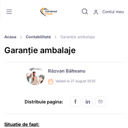
Contul meu
Acasa
Contabilitate
Garanție ambalaje
Garanție ambalaje
Răzvan Bălteanu
Valabil la 27 august 2025
Distribuie pagina:
Situatie de fapt: