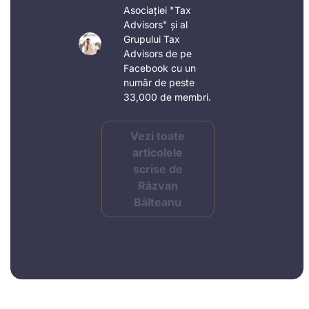
Asociației "Tax
Advisors" și al
Grupului Tax
Advisors de pe
Facebook cu un
număr de peste
33,000 de membri.
Vezi toate
articolele
scrise de
Răzvan
Bălteanu