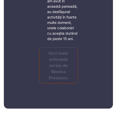
am avut în
această perioadă,
au desfăşurat
activităţi în foarte
multe domenii,
unele colaborări
cu aceştia durând
de peste 15 ani.
Vezi toate
articolele
scrise de
Monica
Predescu