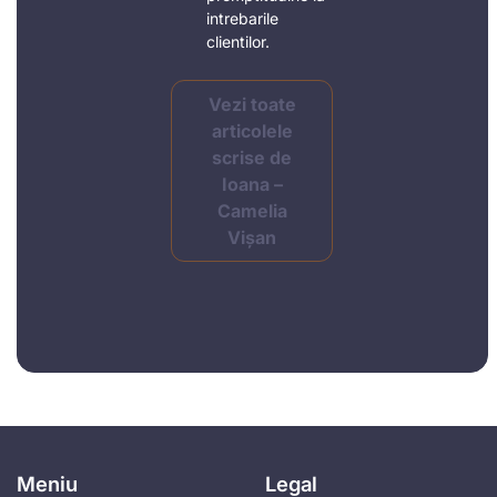
intrebarile
clientilor.
Vezi toate
articolele
scrise de
Ioana –
Camelia
Vișan
Meniu
Legal