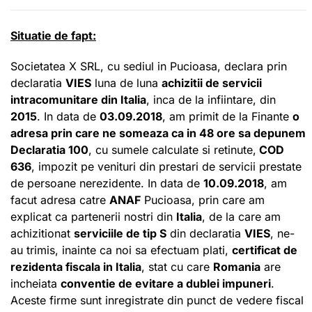
Situatie de fapt:
Societatea X SRL, cu sediul in Pucioasa, declara prin
declaratia
VIES
luna de luna
achizitii de servicii
intracomunitare din Italia
, inca de la infiintare, din
2015
. In data de
03.09.2018
, am primit de la Finante
o
adresa prin care ne someaza ca in 48 ore sa depunem
Declaratia 100
, cu sumele calculate si retinute,
COD
636
, impozit pe venituri din prestari de servicii prestate
de persoane nerezidente. In data de
10.09.2018
, am
facut adresa catre
ANAF
Pucioasa, prin care am
explicat ca partenerii nostri din
Italia
, de la care am
achizitionat
serviciile de tip S
din declaratia
VIES
, ne-
au trimis, inainte ca noi sa efectuam plati,
certificat de
rezidenta fiscala in Italia
, stat cu care
Romania
are
incheiata
conventie de evitare a dublei impuneri
.
Aceste firme sunt inregistrate din punct de vedere fiscal