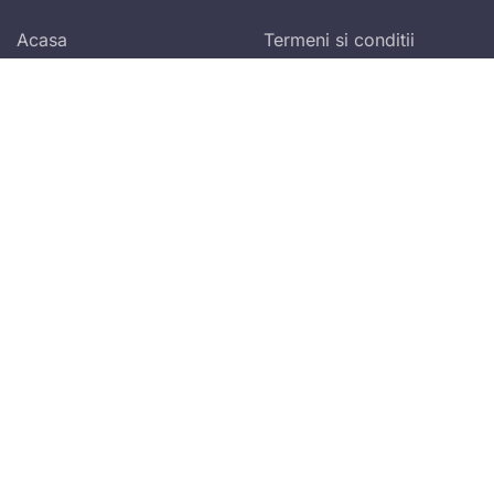
Acasa
Termeni si conditii
generale
Contul meu
Politica de
Blog
confidentialitate
Program de afiliere
Abonare newsletter zilnic!
Vei primi ultimele spețe publicate și alertele
fiscale!
Accept
termenii și condițiile
Mă abonez
Adresa