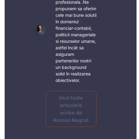
profesionala. Ne
propunem sa oferim
cele mai bune solutii
în domeniul
financiar-contabil,
politicii manageriale
si resurselor umane,
astfel încât sa
asiguram
partenerilor nostri
un background
solid în realizarea
obiectivelor.
Vezi toate
articolele
scrise de
Romeo Negrut