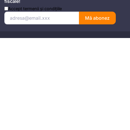
fiscale!
Accept
termenii și condițiile
Mă abonez
Adresa
Strada Anton Seiler, Nr. 3, Timișoara
Mobil
+4 074.543.02.87
Email
office@universulfiscal.ro
Copyright © Universul Fiscal 2026