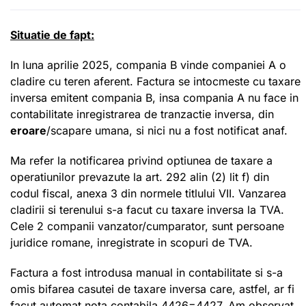
Situatie de fapt:
In luna aprilie 2025, compania B vinde companiei A o
cladire cu teren aferent. Factura se intocmeste cu taxare
inversa emitent compania B, insa compania A nu face in
contabilitate inregistrarea de tranzactie inversa, din
eroare
/scapare umana, si nici nu a fost notificat anaf.
Ma refer la notificarea privind optiunea de taxare a
operatiunilor prevazute la art. 292 alin (2) lit f) din
codul fiscal, anexa 3 din normele titlului VII. Vanzarea
cladirii si terenului s-a facut cu taxare inversa la TVA.
Cele 2 companii vanzator/cumparator, sunt persoane
juridice romane, inregistrate in scopuri de TVA.
Factura a fost introdusa manual in contabilitate si s-a
omis bifarea casutei de taxare inversa care, astfel, ar fi
facut automat nota contabila 4426=4427. Am observat