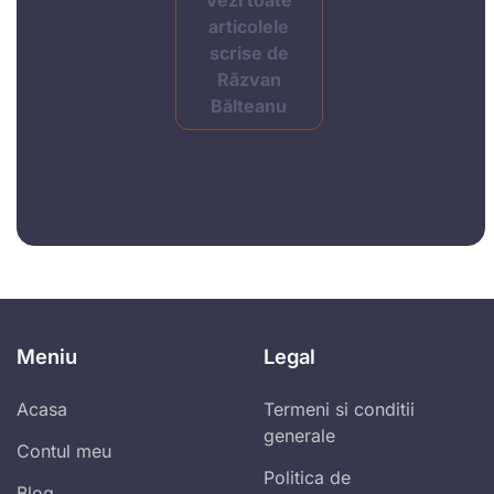
Vezi toate
articolele
scrise de
Răzvan
Bălteanu
Meniu
Legal
Acasa
Termeni si conditii
generale
Contul meu
Politica de
Blog