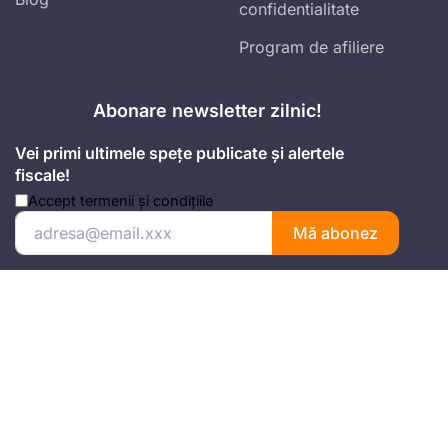
confidentialitate
Program de afiliere
Abonare newsletter zilnic!
Vei primi ultimele spețe publicate și alertele
fiscale!
Accept
termenii și condițiile
Mă abonez
Adresa
Strada Anton Seiler, Nr. 3, Timișoara
Mobil
+4 074.543.02.87
Email
office@universulfiscal.ro