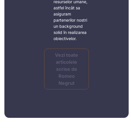
resurselor umane,
astfel încât sa
asiguram
partenerilor nostri
un background
solid în realizarea
obiectivelor.
Vezi toate
articolele
scrise de
Romeo
Negrut