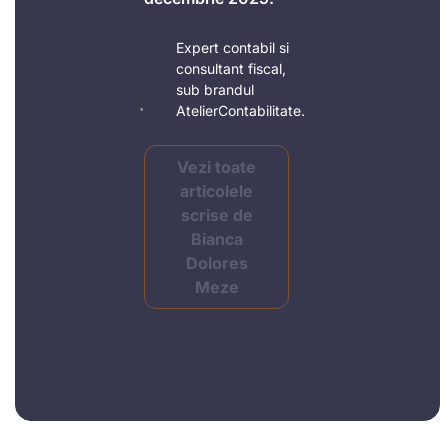
Expert contabil si
consultant fiscal,
sub brandul
AtelierContabilitate.
Vezi toate
articolele
scrise de
Bianca
Dolores
Meze