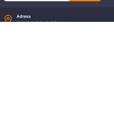
Adresa
Strada Anton Seiler, Nr. 3, Timișoara
Mobil
+4 074.543.02.87
Email
office@universulfiscal.ro
Copyright © Universul Fiscal 2026