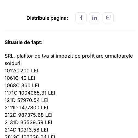
Distribuie pagina:
Situatie de fapt:
SRL, platitor de tva si impozit pe profit are urmatoarele
solduri:
1012C 200 LEI
1061C 40 LEI
1068C 360 LEI
1171C 1004065.31 LEI
121D 57970.54 LEI
2111D 1477800 LEI
212D 987375.68 LEI
2131D 35539.59 LEI
214D 10313.58 LEI
2812C 103328.04 LEI