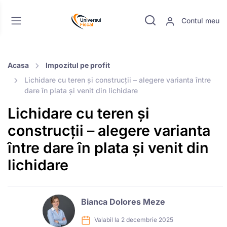
Contul meu
Acasa
Impozitul pe profit
Lichidare cu teren și construcții – alegere varianta între
dare în plata și venit din lichidare
Lichidare cu teren și
construcții – alegere varianta
între dare în plata și venit din
lichidare
Bianca Dolores Meze
Valabil la 2 decembrie 2025