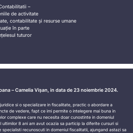
ontabilitatii –
iile de activitate
ate, contabilitate și resurse umane
uație în parte
nțelesul tuturor
 Ioana – Camelia Vișan, in data de 23 noiembrie 2024.
uridice si o specializare in fiscalitate, practic o abordare a
ncte de vedere, fapt ce imi permite o intelegere mai buna in
telor complexe care nu necesita doar cunostinte in domeniul
ul ultimilor 8 ani am avut ocazia sa particip la diferite cursuri si
 specialisti recunoscuti in domeniul fiscalitatii, ajungand astazi sa