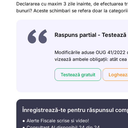
Declararea cu maxim 3 zile inainte, de efectuarea tra
bunuri? Aceste schimbari se refera doar la categorii 
Raspuns partial - Testează g
Modificările aduse OUG 41/2022 d
vizează ambele obligații: atât cea 
Testează gratuit
Logheaz
Înregistrează-te pentru răspunsul com
● Alerte Fiscale scrise si video!
● Consultant AI disponibil 24 din 24