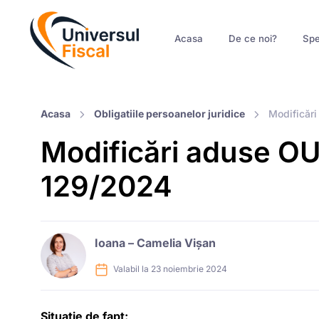
Acasa
De ce noi?
Spe
Acasa
Obligatiile persoanelor juridice
Modificăr
Modificări aduse O
129/2024
Ioana – Camelia Vișan
Valabil la 23 noiembrie 2024
Situatie de fapt: