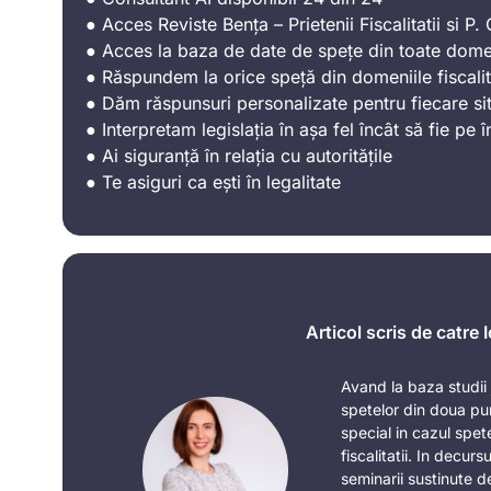
● Acces Reviste Bența – Prietenii Fiscalitatii si P. C
● Acces la baza de date de spețe din toate domen
● Răspundem la orice speță din domeniile fiscalit
● Dăm răspunsuri personalizate pentru fiecare sit
● Interpretam legislația în așa fel încât să fie pe î
● Ai siguranță în relația cu autoritățile
● Te asiguri ca ești în legalitate
Articol scris de catre
Avand la baza studii j
spetelor din doua pu
special in cazul spe
fiscalitatii. In decurs
seminarii sustinute de