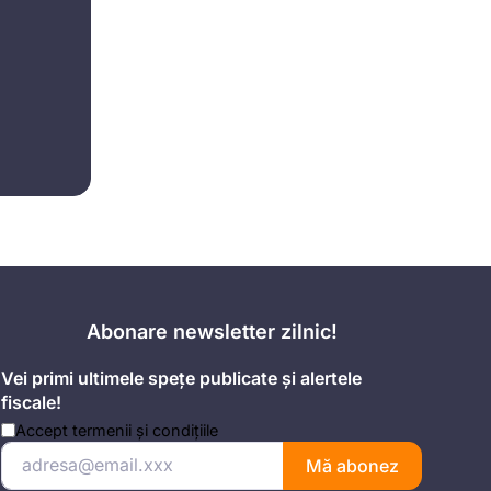
Abonare newsletter zilnic!
Vei primi ultimele spețe publicate și alertele
fiscale!
Accept
termenii și condițiile
Mă abonez