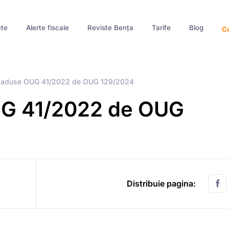
te
Alerte fiscale
Reviste Bența
Tarife
Blog
Co
i aduse OUG 41/2022 de OUG 129/2024
UG 41/2022 de OUG
Distribuie pagina: