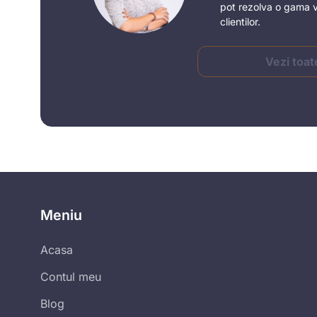
pot rezolva o gama v
clientilor.
Vezi toat
Meniu
Acasa
Contul meu
Blog