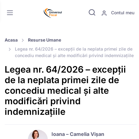
Contul meu
Acasa
Resurse Umane
Legea nr. 64/2026 – excepții de la neplata primei zile de
concediu medical și alte modificări privind indemnizațiile
Legea nr. 64/2026 – excepții
de la neplata primei zile de
concediu medical și alte
modificări privind
indemnizațiile
Ioana – Camelia Vișan