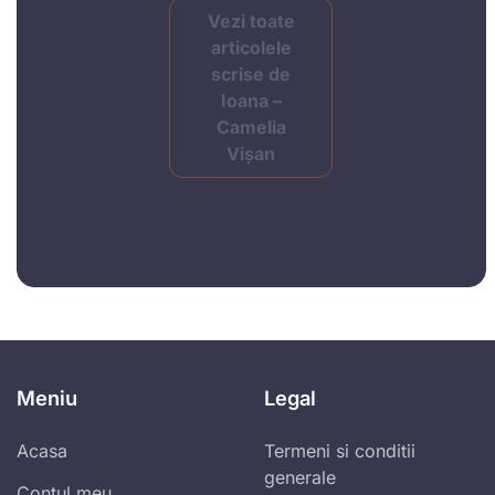
Vezi toate
articolele
scrise de
Ioana –
Camelia
Vișan
Meniu
Legal
Acasa
Termeni si conditii
generale
Contul meu