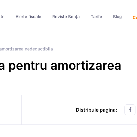
te
Alerte fiscale
Reviste Bența
Tarife
Blog
Co
amortizarea nedeductibila
a pentru amortizarea
Distribuie pagina: