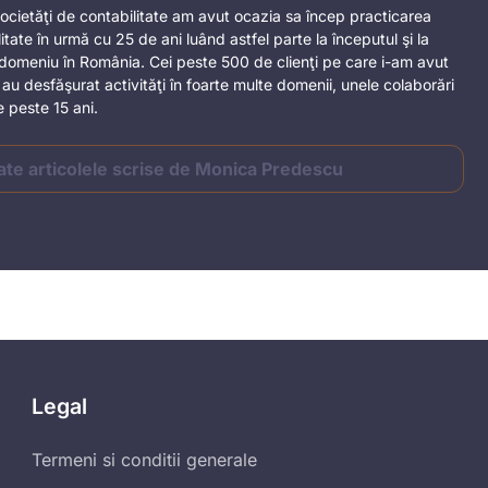
 societăţi de contabilitate am avut ocazia sa încep practicarea
litate în urmă cu 25 de ani luând astfel parte la începutul şi la
domeniu în România. Cei peste 500 de clienţi pe care i-am avut
au desfăşurat activităţi în foarte multe domenii, unele colaborări
 peste 15 ani.
ate articolele scrise de Monica Predescu
Legal
Termeni si conditii generale