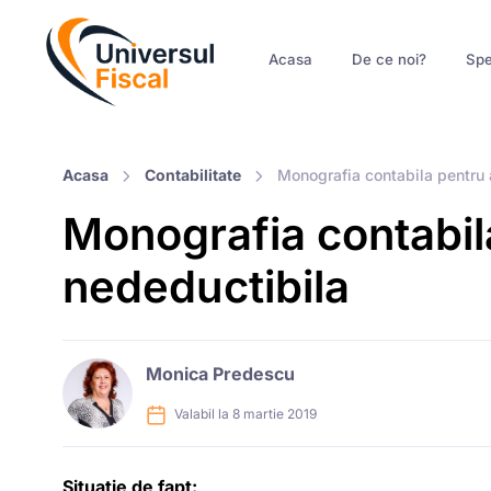
Acasa
De ce noi?
Spe
Acasa
Contabilitate
Monografia contabila pentru 
Monografia contabil
nedeductibila
Monica Predescu
Valabil la 8 martie 2019
Situatie de fapt
: