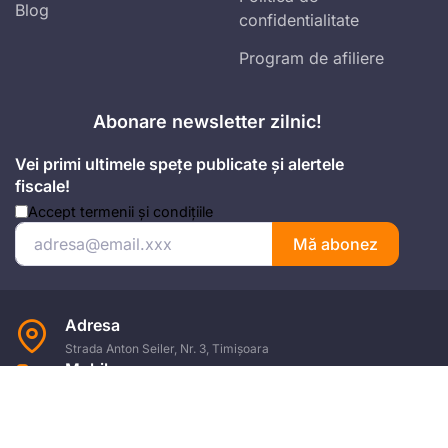
Blog
confidentialitate
Program de afiliere
Abonare newsletter zilnic!
Vei primi ultimele spețe publicate și alertele
fiscale!
Accept
termenii și condițiile
Mă abonez
Adresa
Strada Anton Seiler, Nr. 3, Timișoara
Mobil
+4 074.543.02.87
Email
office@universulfiscal.ro