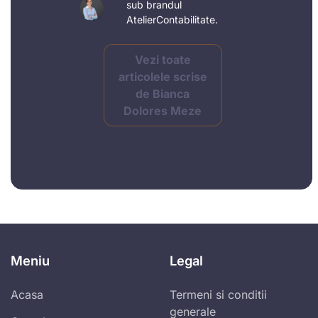
sub brandul
AtelierContabilitate.
Vezi toate
articolele scrise
de Bianca
Dolores Meze
Meniu
Legal
Acasa
Termeni si conditii
generale