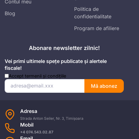
Contul meu
Politica de
Blog
confidentialitate
Program de afiliere
Abonare newsletter zilnic!
Vei primi ultimele spețe publicate și alertele
fiscale!
Accept
termenii și condițiile
Mă abonez
Adresa
Strada Anton Seiler, Nr. 3, Timișoara
Mobil
+4 074.543.02.87
Email